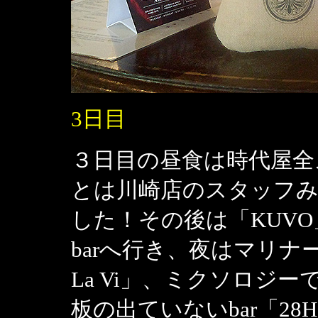
3日目
３日目の昼食は時代屋全
とは川崎店のスタッフ
した！その後は「KUVO」「
barへ行き、夜はマリナ
La Vi」、ミクソロジーで
板の出ていないbar「28Ho