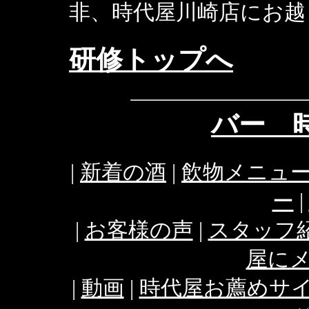
非、時代屋川崎店にお越
研修トップへ
バー 時
|
新着の酒
|
飲物メニュ
ー
|
|
お客様の声
|
スタッフ
屋に
|
動画
|
時代屋お薦めサ